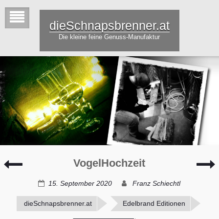
dieSchnapsbrenner.at
Die kleine feine Genuss-Manufaktur
Absinthe
#
VogelHochzeit
–
Die
15. September 2020
Franz Schiechtl
Tiroler
„Grüne
dieSchnapsbrenner.at
Edelbrand Editionen
Fee“