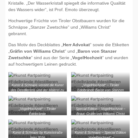
Kristalle. „Der Wasserkristall spiegelt die informative Qualität
des Wassers wider“, ist Prof. Emoto überzeugt.
Hochwertige Früchte von Tiroler Obstbauern wurden für die
Schnäpse „Stanzer Zwetschke“ und „Williams Christ“
gebrannt.
Das Motiv des Deckblattes „
Herr Advokat
“ sowie die Etiketten
„
Gräfin von Williams Christ
“ und „
Baron von Stanzer
Zwetschke
“ sind aus der Serie „
VogelHochzeit
“ und wurden
auf hochwertigem Leinen gedruckt.
Kunst & Schnaps vereint die Kunst
„VogelHochzeit“ – Tiroler
des Destillierens und der Malerei zu
Edelbrände Baron von Stanzen
einer Art „Gesamtkunstwerk“
Zwetschke
„VogelHochzeit“ – Tiroler
Special Edition – VogelHochzeit –
Edelbrände
Braut: Gräfin von Williams Christ
Kunst & Schnaps by Kunststraße
Kunst & Schnaps – Special Edition
Imst 2016
„VogelHochzeit“ –