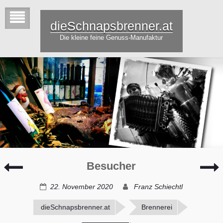
dieSchnapsbrenner.at
Die kleine feine Genuss-Manufaktur
Kunst
D
Besucher
am
U
Berg
22. November 2020
Franz Schiechtl
dieSchnapsbrenner.at
Brennerei